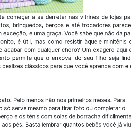
te começar a se derreter nas vitrines de lojas pa
atos, brinquedos, berços e até trocadores parec
em exceção, é uma graça. Você sabe que não dá pa
ito, é útil, mas como resistir àquele minitênis 
te acabar com qualquer choro? Um exagero aqui 
nto permite que o enxoval do seu filho seja lind
 deslizes clássicos para que você aprenda com el
pato. Pelo menos não nos primeiros meses. Para
o só serve mesmo para tirar foto ou completar o
erço e os tênis com solas de borracha dificilment
aos pés. Basta lembrar quantos bebês você já viu