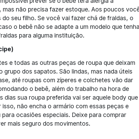
impossível prever se o bebê terá alergia a
 mas não precisa fazer estoque. Aos poucos voc
do seu filho. Se você vai fazer chá de fraldas, o
, caso o bebê não se adapte a um modelo que tenh
aldas para alguma instituição.
cipe)
letes e todas as outras peças de roupa que deixam
 grupo dos sapatos. São lindas, mas nada úteis
ase, até roupas com zíperes e colchetes vão dar
comodando o bebê, além do trabalho na hora de
ês dias sua roupa preferida vai ser aquele body que
or isso, não encha o armário com essas peças e
u para ocasiões especiais. Deixe para comprar
iver mais seguro dos movimentos.