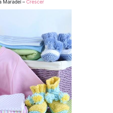
a Maradei
–
Crescer