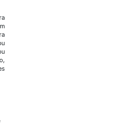
ra
em
ra
ou
ou
o,
es
e