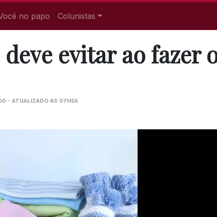
Você no papo
Colunistas
 deve evitar ao fazer 
00 - ATUALIZADO ÀS 07H55