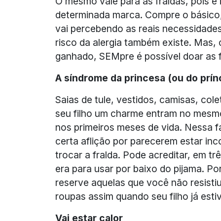
O mesmo vale para as fraldas, pois é 
determinada marca. Compre o básico,
vai percebendo as reais necessidades 
risco da alergia também existe. Mas
ganhado, SEMpre é possível doar as fr
A síndrome da princesa (ou do prín
Saias de tule, vestidos, camisas, co
seu filho um charme entram no mesmo
nos primeiros meses de vida. Nessa f
certa aflição por parecerem estar in
trocar a fralda. Pode acreditar, em tr
era para usar por baixo do pijama. P
reserve aquelas que você não resisti
roupas assim quando seu filho já est
Vai estar calor