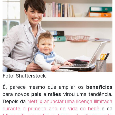
Foto: Shutterstock
É, parece mesmo que ampliar os
benefícios
para novos
pais
e
mães
virou uma tendência.
Depois da
Netflix anunciar uma licença ilimitada
durante o primeiro ano de vida do bebê
e da