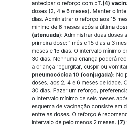
antecipar o reforço com dT.
(4) vacin
doses (2, 4 e 6 meses). Manter o inte
dias. Administrar o reforço aos 15 me
mínimo de 6 meses após a última dos
(atenuada
): Administrar duas doses s
primeira dose: 1 mês e 15 dias a 3 me
meses e 15 dias. O intervalo mínimo p
30 dias. Nenhuma criança poderá rece
a criança regurgitar, cuspir ou vomit
pneumocócica 10 (conjugada):
No p
doses, aos 2, 4 e 6 meses de idade. O
30 dias. Fazer um reforço, preferenci
o intervalo mínimo de seis meses após
esquema de vacinação consiste em d
entre as doses. O reforço é recomen
intervalo de pelo menos 2 meses.
(7)