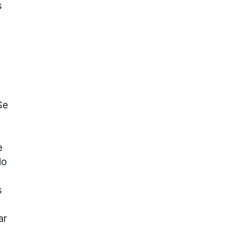
s
Se
e
do
s
ar