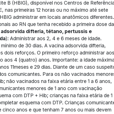
ite B (HBIG), disponível nos Centros de Referênci
E, nas primeiras 12 horas ou no máximo até sete
 HBIG administrar em locais anatômicos diferentes.
nais ao RN que tenha recebido a primeira dose da
 adsorvida difteria, tétano, pertussis e
ada
): Administrar aos 2, 4 e 6 meses de idade.
 mínimo de 30 dias. A vacina adsorvida difteria,
s dois reforços. O primeiro reforço administrar ao
o aos 4 (quatro) anos. Importante: a idade máxim
 anos 11meses e 29 dias. Diante de um caso suspeit
nal dos comunicantes. Para os não vacinados menore
; não vacinados na faixa etária entre 1 a 6 anos,
omunicantes menores de 1 ano com vacinação
ema com DTP + Hib; crianças na faixa etária de 1
ompletar esquema com DTP. Crianças comunicant
e cinco anos e que tenham 7 anos ou mais devem