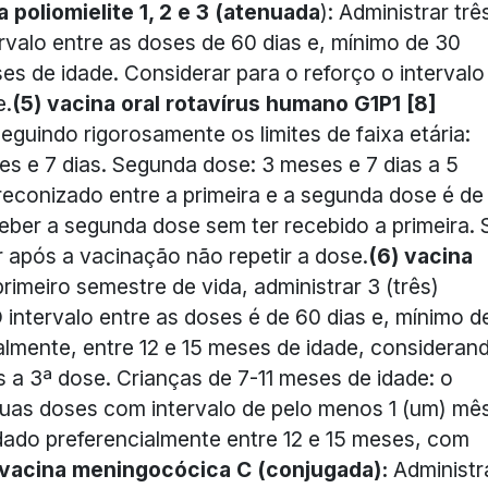
a poliomielite 1, 2 e 3 (atenuada
): Administrar trê
rvalo entre as doses de 60 dias e, mínimo de 30
ses de idade. Considerar para o reforço o intervalo
e.
(5) vacina oral rotavírus humano G1P1 [8]
eguindo rigorosamente os limites de faixa etária:
ses e 7 dias. Segunda dose: 3 meses e 7 dias a 5
reconizado entre a primeira e a segunda dose é de
ber a segunda dose sem ter recebido a primeira. 
ar após a vacinação não repetir a dose.
(6) vacina
rimeiro semestre de vida, administrar 3 (três)
 intervalo entre as doses é de 60 dias e, mínimo d
almente, entre 12 e 15 meses de idade, consideran
 a 3ª dose. Crianças de 7-11 meses de idade: o
uas doses com intervalo de pelo menos 1 (um) mê
dado preferencialmente entre 12 e 15 meses, com
 vacina meningocócica C (conjugada):
Administr