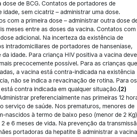
a dose de BCG. Contatos de portadores de
 idade, sem cicatriz – administrar uma dose.
 com a primeira dose – administrar outra dose d
eis meses entre as doses da vacina. Contatos com
ose adicional. Na incerteza da existência de
s intradomiciliares de portadores de hanseníase,
da idade. Para criança HIV positiva a vacina deve
 mais precocemente possível. Para as crianças qu
das, a vacina está contra-indicada na existência
cia, não se indica a revacinação de rotina. Para os
 está contra indicada em qualquer situação.
(2)
dministrar preferencialmente nas primeiras 12 hor
 ao serviço de saúde. Nos prematuros, menores de
-nascidos à termo de baixo peso (menor de 2 Kg)
, 2 e 6 meses de vida. Na prevenção da transmiss
ães portadoras da hepatite B administrar a vacin