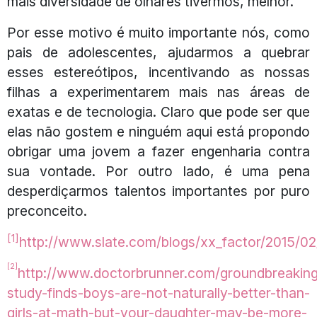
mais diversidade de olhares tivermos, melhor.
Por esse motivo é muito importante nós, como
pais de adolescentes, ajudarmos a quebrar
esses estereótipos, incentivando as nossas
filhas a experimentarem mais nas áreas de
exatas e de tecnologia. Claro que pode ser que
elas não gostem e ninguém aqui está propondo
obrigar uma jovem a fazer engenharia contra
sua vontade. Por outro lado, é uma pena
desperdiçarmos talentos importantes por puro
preconceito.
[1]
http://www.slate.com/blogs/xx_factor/2015/0
[2]
http://www.doctorbrunner.com/groundbreakin
study-finds-boys-are-not-naturally-better-than-
girls-at-math-but-your-daughter-may-be-more-