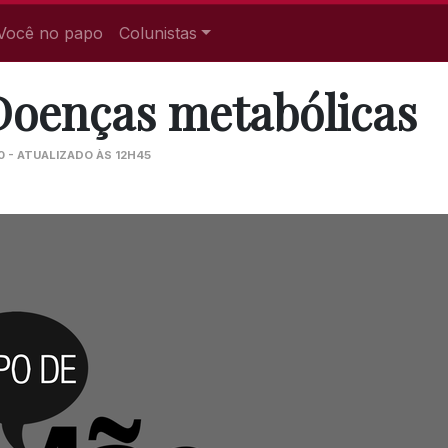
Você no papo
Colunistas
Doenças metabólicas
0 - ATUALIZADO ÀS 12H45