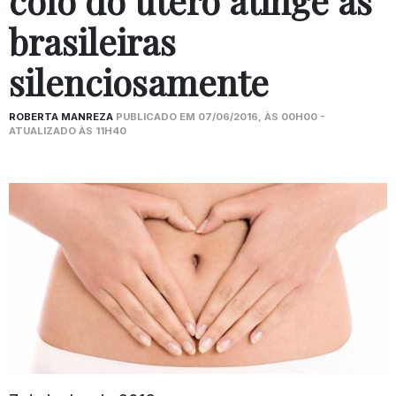
colo do útero atinge as
brasileiras
silenciosamente
ROBERTA MANREZA
PUBLICADO EM 07/06/2016, ÀS 00H00 -
ATUALIZADO ÀS 11H40