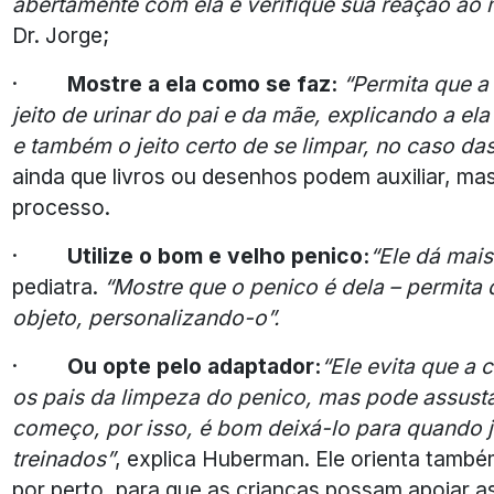
abertamente com ela e verifique sua reação ao 
Dr. Jorge;
·
Mostre a ela como se faz:
“Permita que a
jeito de urinar do pai e da mãe, explicando a el
e também o jeito certo de se limpar, no caso da
ainda que livros ou desenhos podem auxiliar, ma
processo.
·
Utilize o bom e velho penico:
“Ele dá mais
pediatra.
“Mostre que o penico é dela – permita 
objeto, personalizando-o”.
·
Ou opte pelo adaptador:
“Ele evita que a 
os pais da limpeza do penico, mas pode assus
começo, por isso, é bom deixá-lo para quando 
treinados”
, explica Huberman. Ele orienta tamb
por perto, para que as crianças possam apoiar as