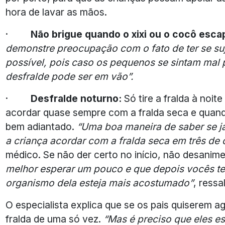
hora de lavar as mãos.
·
Não brigue quando o xixi ou o cocô esc
demonstre preocupação com o fato de ter se su
possível, pois caso os pequenos se sintam mal p
desfralde pode ser em vão”.
·
Desfralde noturno:
Só tire a fralda à noit
acordar quase sempre com a fralda seca e quando
bem adiantado.
“Uma boa maneira de saber se já 
a criança acordar com a fralda seca em três de 
médico. Se não der certo no início, não desanim
melhor esperar um pouco e que depois vocês te
organismo dela esteja mais acostumado”
, ressa
O especialista explica que se os pais quiserem ag
fralda de uma só vez.
“Mas é preciso que eles e