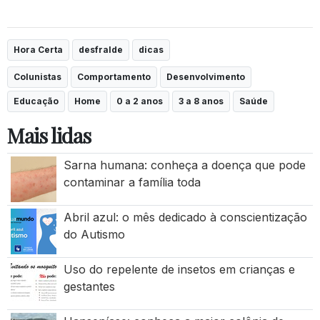
Hora Certa
desfralde
dicas
Colunistas
Comportamento
Desenvolvimento
Educação
Home
0 a 2 anos
3 a 8 anos
Saúde
Mais lidas
Sarna humana: conheça a doença que pode
contaminar a família toda
Abril azul: o mês dedicado à conscientização
do Autismo
Uso do repelente de insetos em crianças e
gestantes