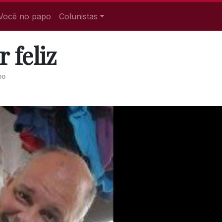
Você no papo
Colunistas
 feliz
00