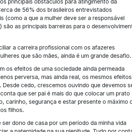
s os principais obstáculos para atingimento da
erca de 56% dos brasileiros entrevistados
s (como a que a mulher deve ser a responsável
) são as principais barreiras para o desenvolvimen
iar a carreira profissional com os afazeres
ulheres que são mães, ainda é um grande desafio.
om os efeitos de uma sociedade ainda permeada
enos perversa, mas ainda real, os mesmos efeitos
. Desde cedo, crescemos ouvindo que devemos s
conta que ser pai é mais do que colocar um prato
to, carinho, segurança e estar presente o máximo 
s filhos.
de ser dono de casa por um período da minha vida
iar a paternidade na sua plenitude. Tudo por cont