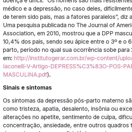
doença é difícil. “Os homens são mais resistente
médico e a depressão, no caso deles, dificilmente
de terem sido pais, mas a fatores paralelos”, diz 
Uma pesquisa publicada no The Journal of Amer
Association, em 2010, mostrou que a DPP mascu
10,4% dos pais, sendo seu ápice entre o 3º e o 
parto, período no qual sua ocorrência sobe para
em:
http://institutogerar.com.br/
wp-content/uplo
Iaconelli-V-Artigo-DEPRESS%C3%
83O-POS-PA
MASCULINA.pdf
).
Sinais e sintomas
Os sintomas da depressão pós-parto materno sã
como tristeza, apatia, desalento, insônia ou exc
alterações no apetite, sentimento de culpa, dific
concentração, ansiedade, entre outros quadros 