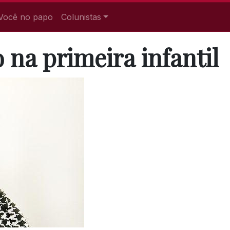
Você no papo
Colunistas
 na primeira infantil