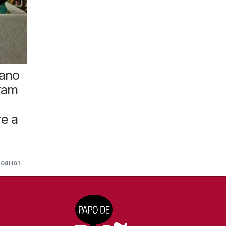
 ano
eram
re a
 08H01