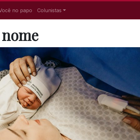
Você no papo
Colunistas
m nome