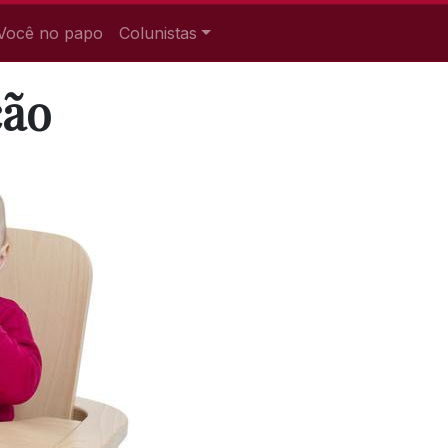
Você no papo
Colunistas
ção