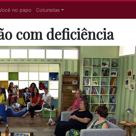
Você no papo
Colunistas
o com deficiência