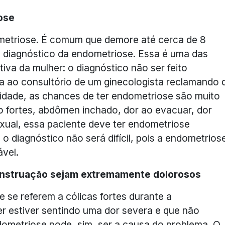
iose
ometriose. É comum que demore até cerca de 8
o diagnóstico da endometriose. Essa é uma das
tiva da mulher: o diagnóstico não ser feito
 ao consultório de um ginecologista reclamando 
tilidade, as chances de ter endometriose são muito
to fortes, abdômen inchado, dor ao evacuar, dor
exual, essa paciente deve ter endometriose
 o diagnóstico não será difícil, pois a endometrios
ável.
menstruação sejam extremamente dolorosos
se referem a cólicas fortes durante a
r estiver sentindo uma dor severa e que não
dometriose pode, sim, ser a causa do problema. O