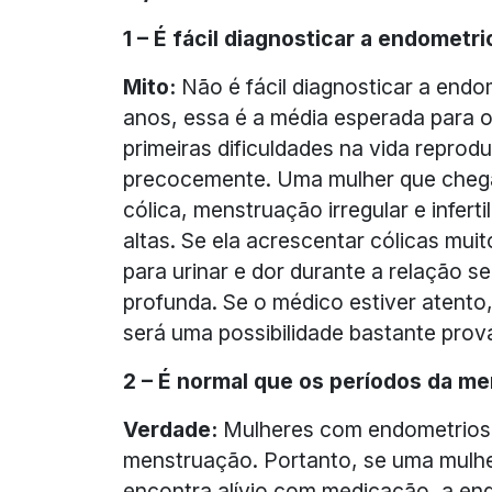
1 – É fácil diagnosticar a endometr
Mito:
Não é fácil diagnosticar a end
anos, essa é a média esperada para 
primeiras dificuldades na vida reprodu
precocemente. Uma mulher que chega
cólica, menstruação irregular e infer
altas. Se ela acrescentar cólicas mui
para urinar e dor durante a relação s
profunda. Se o médico estiver atento,
será uma possibilidade bastante prov
2 – É normal que os períodos da 
Verdade:
Mulheres com endometriose 
menstruação. Portanto, se uma mulhe
encontra alívio com medicação, a en