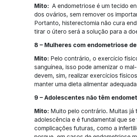
Mito:
A endometriose é um tecido end
dos ovários, sem remover os importa
Portanto, histerectomia não cura end
tirar o útero será a solução para a do
8 – Mulheres com endometriose dev
Mito:
Pelo contrário, o exercício físi
sanguínea, isso pode amenizar o mal-
devem, sim, realizar exercícios físic
manter uma dieta alimentar adequada
9 – Adolescentes não têm endomet
Mito:
Muito pelo contrário. Muitas já
adolescência e é fundamental que se 
complicações futuras, como a inferti
porque, em casos de endometriose ma