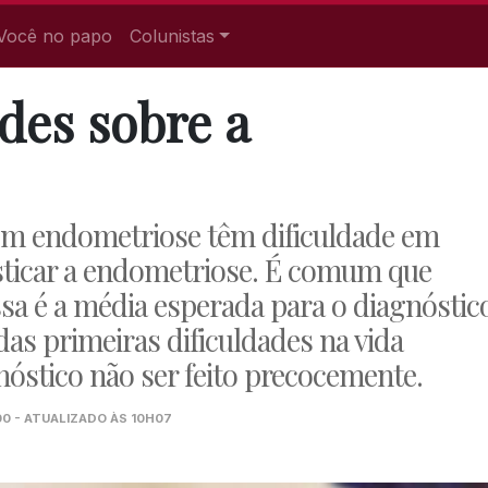
Você no papo
Colunistas
des sobre a
om endometriose têm dificuldade em
osticar a endometriose. É comum que
ssa é a média esperada para o diagnóstic
as primeiras dificuldades na vida
nóstico não ser feito precocemente.
00 - ATUALIZADO ÀS 10H07