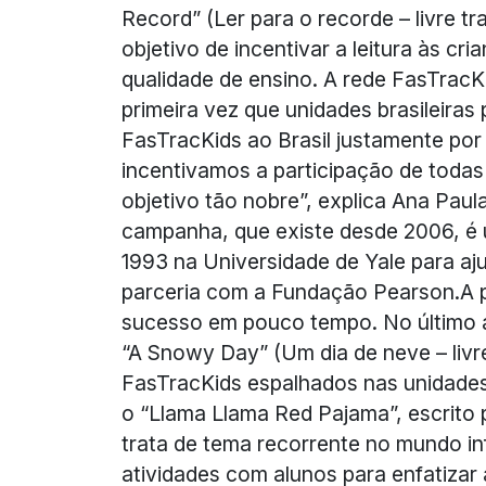
Record” (Ler para o recorde – livre 
objetivo de incentivar a leitura às c
qualidade de ensino. A rede FasTracK
primeira vez que unidades brasileira
FasTracKids ao Brasil justamente por
incentivamos a participação de todas
objetivo tão nobre”, explica Ana Paul
campanha, que existe desde 2006, é u
1993 na Universidade de Yale para aj
parceria com a Fundação Pearson.A p
sucesso em pouco tempo. No último an
“A Snowy Day” (Um dia de neve – livr
FasTracKids espalhados nas unidades 
o “Llama Llama Red Pajama”, escrito 
trata de tema recorrente no mundo infa
atividades com alunos para enfatizar 