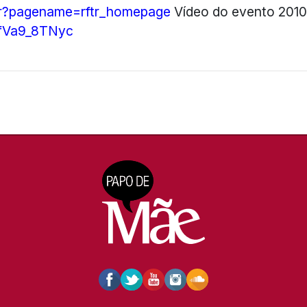
ver?pagename=rftr_homepage
Vídeo do evento 2010
AfVa9_8TNyc