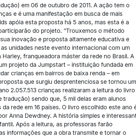
tradução) em 06 de outubro de 2011. A ação tem o
rianças e é uma manifestação em busca de mais
ids apóia esta proposta há 5 anos, mas esta é a
s participarão do projeto. “Trouxemos o método
 sua inovação e proposta altamente educativa e
 as unidades neste evento internacional com um
a Harley, franqueadora máster da rede no Brasil. A
m projeto da Jumpstart – instituição fundada em
udar crianças em bairros de baixa renda – em
roposta que surgiu desprentenciosa se tornou u
o 2.057.513 crianças realizaram a leitura do livro
e tradução) sendo que, 5 mil delas eram alunos
da rede em 16 países. O livro escolhido este ano 
por Anna Dewdney. A história simples e interessan
ntil. Após a leitura, as professoras farão
as informações que a obra transmite e tornar o