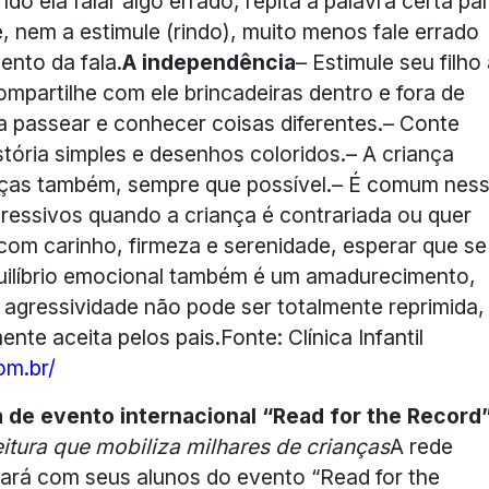
o ela falar algo errado, repita a palavra certa pa
, nem a estimule (rindo), muito menos fale errado
ento da fala.
A independência
– Estimule seu filho
partilhe com ele brincadeiras dentro e fora de
 passear e conhecer coisas diferentes.– Conte
istória simples e desenhos coloridos.– A criança
nças também, sempre que possível.– É comum nes
ssivos quando a criança é contrariada ou quer
 com carinho, firmeza e serenidade, esperar que se
uilíbrio emocional também é um amadurecimento,
 a agressividade não pode ser totalmente reprimida,
e aceita pelos pais.Fonte: Clínica Infantil
om.br/
a de evento internacional “Read for the Record
eitura que mobiliza milhares de crianças
A rede
pará com seus alunos do evento “Read for the