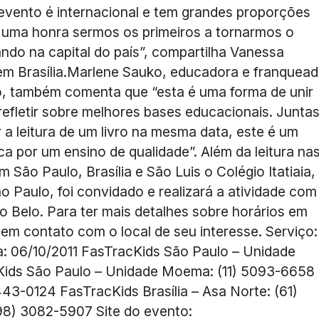
O evento é internacional e tem grandes proporções
 uma honra sermos os primeiros a tornarmos o
tando na capital do país”, compartilha Vanessa
m Brasília.Marlene Sauko, educadora e franquea
, também comenta que “esta é uma forma de unir
refletir sobre melhores bases educacionais. Juntas
 a leitura de um livro na mesma data, este é um
 por um ensino de qualidade”. Além da leitura na
 São Paulo, Brasília e São Luis o Colégio Itatiaia,
 Paulo, foi convidado e realizará a atividade com
 Belo. Para ter mais detalhes sobre horários em
 em contato com o local de seu interesse. Serviço:
a: 06/10/2011 FasTracKids São Paulo – Unidade
Kids São Paulo – Unidade Moema: (11) 5093-6658
3443-0124 FasTracKids Brasília – Asa Norte: (61)
98) 3082-5907 Site do evento: