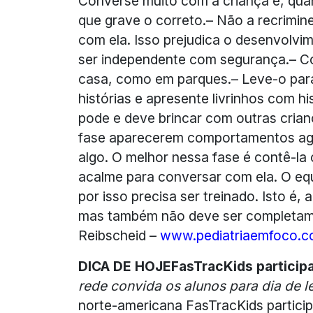
Converse muito com a criança e, quand
que grave o correto.– Não a recrimine
com ela. Isso prejudica o desenvolvim
ser independente com segurança.– Com
casa, como em parques.– Leve-o para
histórias e apresente livrinhos com h
pode e deve brincar com outras cria
fase aparecerem comportamentos agre
algo. O melhor nessa fase é contê-la
acalme para conversar com ela. O eq
por isso precisa ser treinado. Isto é,
mas também não deve ser completament
Reibscheid –
www.pediatriaemfoco.c
DICA DE HOJE
FasTracKids particip
rede convida os alunos para dia de l
norte-americana FasTracKids partici