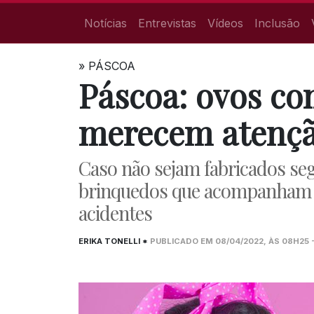
Notícias
Entrevistas
Vídeos
Inclusão
»
PÁSCOA
Páscoa: ovos c
merecem atençã
Caso não sejam fabricados se
brinquedos que acompanham 
acidentes
ERIKA TONELLI *
PUBLICADO EM 08/04/2022, ÀS 08H25 