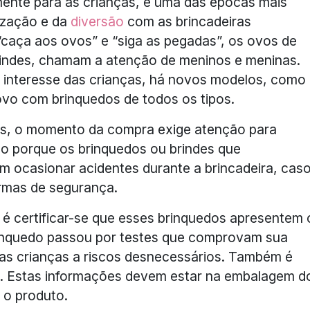
ente para as crianças, é uma das épocas mais
ização e da
diversão
com as brincadeiras
“caça aos ovos” e “siga as pegadas”, os ovos de
rindes, chamam a atenção de meninos e meninas.
 o interesse das crianças, há novos modelos, como
ovo com brinquedos de todos os tipos.
eis, o momento da compra exige atenção para
sso porque os brinquedos ou brindes que
ocasionar acidentes durante a brincadeira, cas
rmas de segurança.
o é certificar-se que esses brinquedos apresentem 
brinquedo passou por testes que comprovam sua
as crianças a riscos desnecessários. Também é
ria. Estas informações devem estar na embalagem d
 o produto.