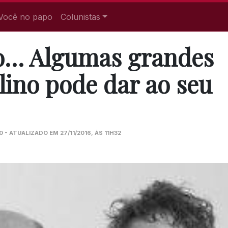
Você no papo
Colunistas
o… Algumas grandes
lino pode dar ao seu
 - ATUALIZADO EM 27/11/2016, ÀS 11H32