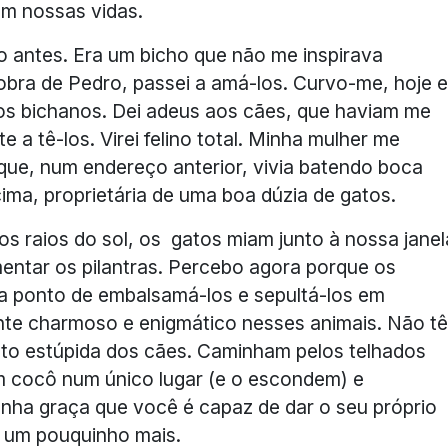
m nossas vidas.
to antes. Era um bicho que não me inspirava
obra de Pedro, passei a amá-los. Curvo-me, hoje 
dos bichanos. Dei adeus aos cães, que haviam me
e a tê-los. Virei felino total. Minha mulher me
que, num endereço anterior, vivia batendo boca
ma, proprietária de uma boa dúzia de gatos.
ros raios do sol, os gatos miam junto à nossa janel
imentar os pilantras. Percebo agora porque os
a ponto de embalsamá-los e sepultá-los em
ente charmoso e enigmático nesses animais. Não t
anto estúpida dos cães. Caminham pelos telhados
m cocô num único lugar (e o escondem) e
ha graça que você é capaz de dar o seu próprio
m um pouquinho mais.