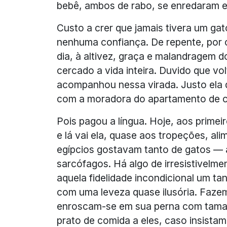
bebê, ambos de rabo, se enredaram e
Custo a crer que jamais tivera um ga
nenhuma confiança. De repente, por 
dia, à altivez, graça e malandragem 
cercado a vida inteira. Duvido que volt
acompanhou nessa virada. Justo ela 
com a moradora do apartamento de ci
Pois pagou a língua. Hoje, aos primei
e lá vai ela, quase aos tropeções, al
egípcios gostavam tanto de gatos — 
sarcófagos. Há algo de irresistivelm
aquela fidelidade incondicional um t
com uma leveza quase ilusória. Faze
enroscam-se em sua perna com taman
prato de comida a eles, caso insista