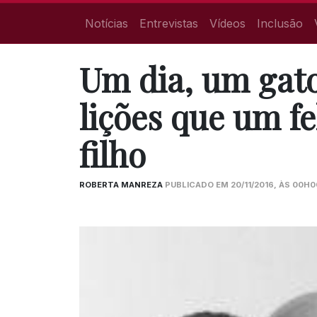
Notícias
Entrevistas
Vídeos
Inclusão
Um dia, um gat
lições que um fe
filho
ROBERTA MANREZA
PUBLICADO EM 20/11/2016, ÀS 00H00