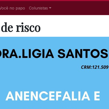
Você no papo
Colunistas
de risco