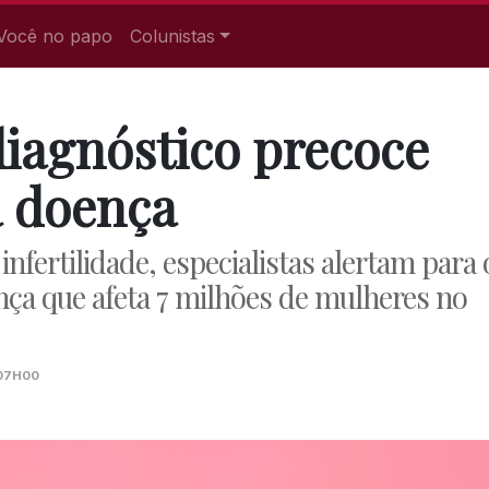
Você no papo
Colunistas
iagnóstico precoce
a doença
nfertilidade, especialistas alertam para 
ça que afeta 7 milhões de mulheres no
 07H00