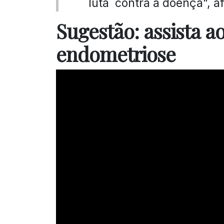
luta contra a doença", 
Sugestão: assista a
endometriose