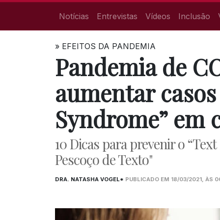
Notícias
Entrevistas
Vídeos
Inclusão
»
EFEITOS DA PANDEMIA
Pandemia de C
aumentar casos 
Syndrome” em c
10 Dicas para prevenir o “Te
Pescoço de Texto"
DRA. NATASHA VOGEL*
PUBLICADO EM 18/03/2021, ÀS 0