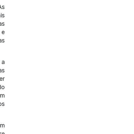
As
is
as
 e
as
 a
as
er
lo
om
os
em
re