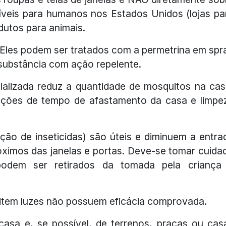
níveis para humanos nos Estados Unidos (lojas pa
dutos para animais.
s. Eles podem ser tratados com a permetrina em spr
 substância com ação repelente.
ializada reduz a quantidade de mosquitos na cas
ações de tempo de afastamento da casa e limpe
ração de inseticidas) são úteis e diminuem a entra
ximos das janelas e portas. Deve-se tomar cuida
podem ser retirados da tomada pela criança
mitem luzes não possuem eficácia comprovada.
 casa e, se possível, de terrenos, praças ou cas