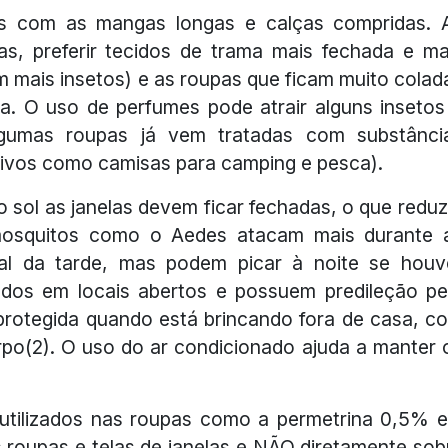
pas com as mangas longas e calças compridas. 
s, preferir tecidos de trama mais fechada e ma
m mais insetos) e as roupas que ficam muito colad
a. O uso de perfumes pode atrair alguns insetos
lgumas roupas já vem tratadas com substânci
rtivos como camisas para camping e pesca).
o sol as janelas devem ficar fechadas, o que reduz
mosquitos como o Aedes atacam mais durante 
al da tarde, mas podem picar à noite se houv
trados em locais abertos e possuem predileção pe
 protegida quando está brincando fora de casa, c
po(2). O uso do ar condicionado ajuda a manter 
utilizados nas roupas como a permetrina 0,5% 
 roupas e telas de janelas e NÃO diretamente sob