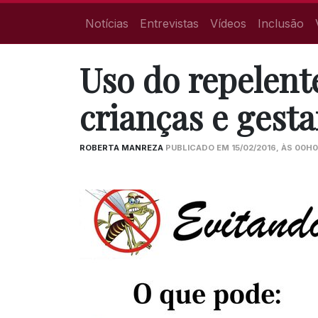
Notícias
Entrevistas
Vídeos
Inclusão
Uso do repelent
crianças e gest
ROBERTA MANREZA
PUBLICADO EM 15/02/2016, ÀS 00H0