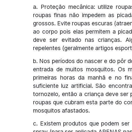
a. Proteção mecânica: utilize rou
roupas finas não impedem as picada
grossos. Evite roupas escuras (atrae
ao corpo pois elas permitem a picad
deve ser evitado nas crianças. A
repelentes (geralmente artigos espo
b. Nos períodos do nascer e do pôr d
entrada de muitos mosquitos. Os 
primeiras horas da manhã e no fin
suficiente luz artificial. São encon
tornozelo, então a criança deve ser
roupas que cubram esta parte do cor
mosquitos afastados.
c. Existem produtos que podem ser 
spray (para ser aplicada APENAS nas