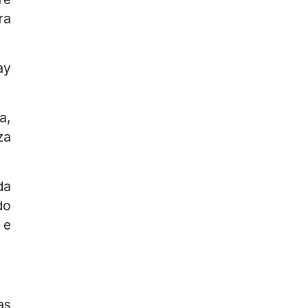
ra
ay
a,
za
da
do
 e
as