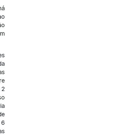
há
ao
ão
em
es
da
as
re
 2
so
ia
de
 6
as