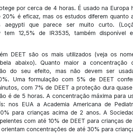
otege por cerca de 4 horas. É usado na Europa 
 20% é eficaz, mas os estudos diferem quanto 
 aegypti que parece ser muito curto. (Loç
® tem 12,5% de IR3535, também disponível 
ém DEET são os mais utilizados (veja os nom
abela abaixo). Quanto maior a concentração 
ção do seu efeito, mas não devem ser usad
50%. Uma formulação com 5% de DEET confe
inutos, com 7% de DEET a proteção dura quase
o é de 5 horas. A concentração máxima para u
aís: nos EUA a Academia Americana de Pediatr
0% para crianças acima de 2 anos. A Socieda
epelentes com até 10% de DEET para crianças de
s orientam concentrações de até 30% para crianç