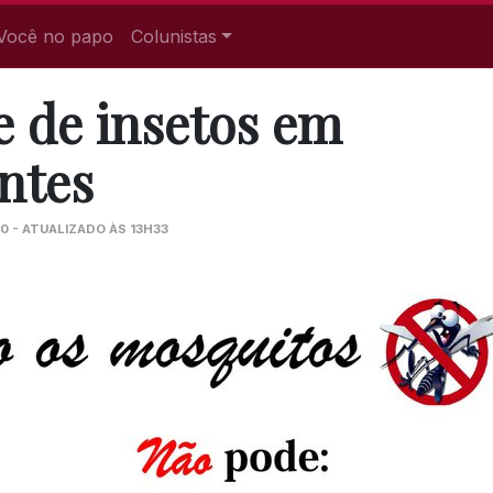
Você no papo
Colunistas
e de insetos em
antes
0 - ATUALIZADO ÀS 13H33