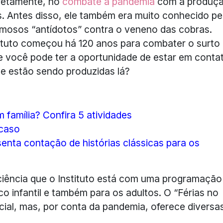
iretamente, no
combate à pandemia
com a produç
. Antes disso, ele também era muito conhecido pe
amosos “antídotos” contra o veneno das cobras.
tituto começou há 120 anos para combater o surto
ue você pode ter a oportunidade de estar em conta
que estão sendo produzidas lá?
m família? Confira 5 atividades
 caso
enta contação de histórias clássicas para os
ciência que o Instituto está com uma programação
co infantil e também para os adultos. O “Férias no
ial, mas, por conta da pandemia, oferece diversa