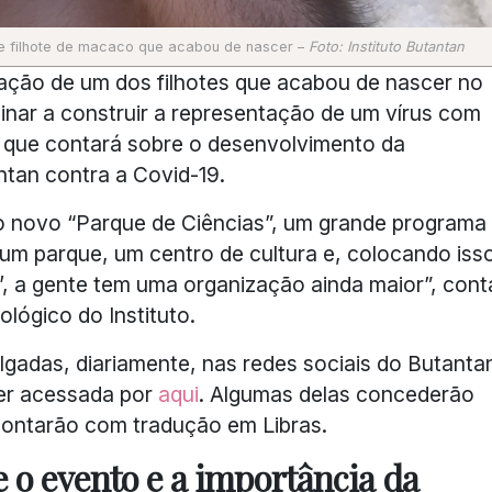
de filhote de macaco que acabou de nascer –
Foto: Instituto Butantan
lação de um dos filhotes que acabou de nascer no
inar a construir a representação de um vírus com
ve que contará sobre o desenvolvimento da
ntan contra a Covid-19.
o novo “Parque de Ciências”, um grande programa
 um parque, um centro de cultura e, colocando iss
, a gente tem uma organização ainda maior”, cont
lógico do Instituto.
lgadas, diariamente, nas redes sociais do Butanta
er acessada por
aqui
. Algumas delas concederão
 contarão com tradução em Libras.
 o evento e a importância da