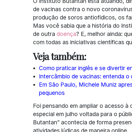
O Instituto Butantan está atuando, d
de vacinas contra o novo coronavírus
produção de soros antiofídicos, os f
Mas você sabia que a história do Ins
de outra
doença
? E, melhor ainda: q
com todas as iniciativas científicas 
Veja também:
Como praticar inglês e se divertir e
Intercâmbio de vacinas: entenda o
Em São Paulo, Michele Muniz apres
pequenos
Foi pensando em ampliar o acesso à 
especial em julho voltada para o públi
Butantan” acontecia de forma presenc
atividades lúdicas de maneira online.